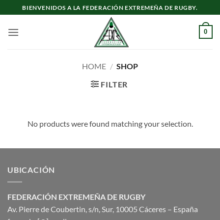
Saltar
BIENVENIDOS A LA FEDERACIÓN EXTREMEÑA DE RUGBY.
al
contenido
0
HOME
/
SHOP
FILTER
No products were found matching your selection.
UBICACIÓN
FEDERACIÓN EXTREMEÑA DE RUGBY
Av. Pierre de Coubertin, s/n, Sur, 10005 Cáceres – España